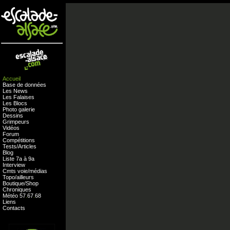
Accueil
Base de données
Les News
Les Falaises
Les Blocs
Photo galerie
Dessins
Grimpeurs
Vidéos
Forum
Compétitions
Tests
/
Articles
Blog
Liste 7a à 9a
Interview
Cmts
voie
/
médias
Topo/ailleurs
Boutique
/
Shop
Chroniques
Météo
57
.
67
.
68
Liens
Contacts