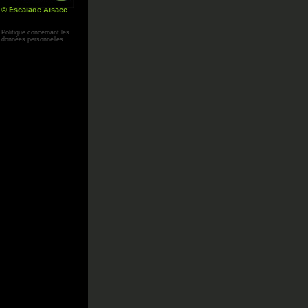
© Escalade Alsace
Yann Corby
Politique concernant les
données personnelles