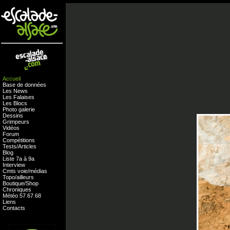
Accueil
Base de données
Les News
Les Falaises
Les Blocs
Photo galerie
Dessins
Grimpeurs
Vidéos
Forum
Compétitions
Tests
/
Articles
Blog
Liste 7a à 9a
Interview
Cmts
voie
/
médias
Topo/ailleurs
Boutique
/
Shop
Chroniques
Météo
57
.
67
.
68
Liens
Contacts