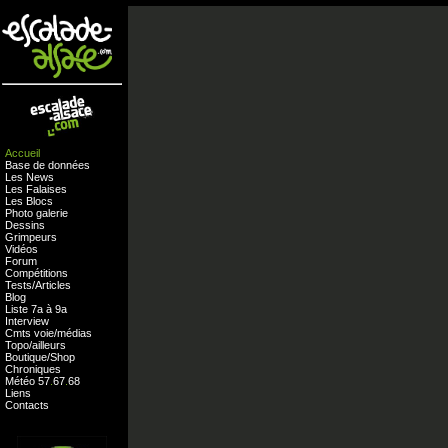
Accueil
Base de données
Les News
Les Falaises
Les Blocs
Photo galerie
Dessins
Grimpeurs
Vidéos
Forum
Compétitions
Tests
/
Articles
Blog
Liste 7a à 9a
Interview
Cmts
voie
/
médias
Topo/ailleurs
Boutique
/
Shop
Chroniques
Météo
57
.
67
.
68
Liens
Contacts