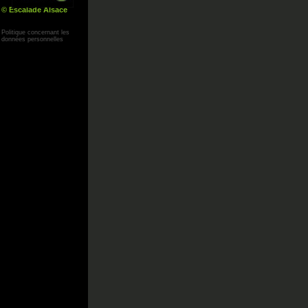
© Escalade Alsace
Yann Corby
Politique concernant les
données personnelles