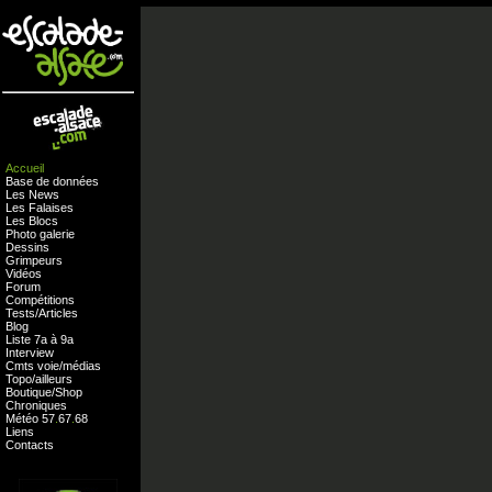
Accueil
Base de données
Les News
Les Falaises
Les Blocs
Photo galerie
Dessins
Grimpeurs
Vidéos
Forum
Compétitions
Tests
/
Articles
Blog
Liste 7a à 9a
Interview
Cmts
voie
/
médias
Topo/ailleurs
Boutique
/
Shop
Chroniques
Météo
57
.
67
.
68
Liens
Contacts