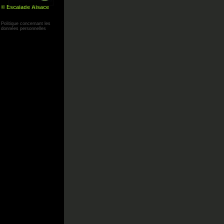
© Escalade Alsace
Yann Corby
Politique concernant les
données personnelles