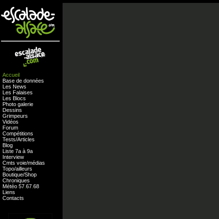
Accueil
Base de données
Les News
Les Falaises
Les Blocs
Photo galerie
Dessins
Grimpeurs
Vidéos
Forum
Compétitions
Tests
/
Articles
Blog
Liste 7a à 9a
Interview
Cmts
voie
/
médias
Topo/ailleurs
Boutique
/
Shop
Chroniques
Météo
57
.
67
.
68
Liens
Contacts