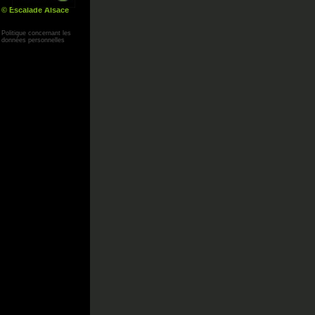
© Escalade Alsace
Yann Corby
Politique concernant les
données personnelles