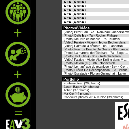
�tt� (�rep�)
�tt� (�rep�)
�tt� (�rep�)
�tt� (�rep�)
�tt� (�rep�)
�tt� (�rep�)
Photos/Vidéos
[Vidéo] Peter Pan - 7c - Nouveau Gueberschwi 
[Photo] Dalle Iss - 7a - Rocher Philippe
[Photo] Meurtre et Moselle - 7a - Kuhfels
[Vidéo] Falaise - Vidéo - Hector Becker dans ..
[Vidéo] L'aire de la détente - 8a - Landersb ...
[Photo] Pour La Beauté Du Geste - 6b - Lange .
[Photo] La marche de l'éléphant - 7a - Ziege ...
[Photo] TNT (10+) - 8b+ - Retschelfelsen
[Vidéo] Falaise - Vidéo, Alex Keiling dans M ...
[Photo] Mekka (10) - 8b - Nonnenfels
[Photo] Le naufrage du tétanique - 8a+ - Kro ...
[Photo] Précis De Décomposition - 6c - Winds .
[Photo] Escalade - Florian Guiauchain, La vo ..
Portfolio
Fontainebleau (20 photos)
Jason Bagby (24 photos)
Tchen (37 photos)
Ma Kro (44 photos)
Concours photos 2014, le bloc (39 photos)