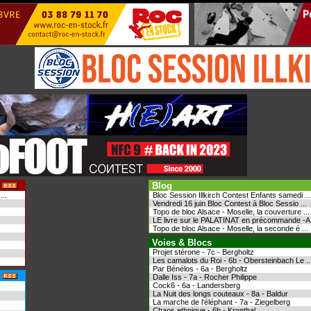
Blog
..
Bloc Session Illkirch Contest Enfants samedi ...
Vendredi 16 juin Bloc Contest à Bloc Sessio ...
Topo de bloc Alsace - Moselle, la couverture ...
LE livre sur le PALATINAT en précommande -A .
Topo de bloc Alsace - Moselle, la seconde é ...
Voies & Blocs
Projet stérone - 7c - Bergholtz
Les camalots du Roi - 6b - Obersteinbach Le ..
Par Bénélos - 6a - Bergholtz
Dalle Iss - 7a - Rocher Philippe
Cock6 - 6a - Landersberg
La Nuit des longs couteaux - 8a - Baldur
La marche de l'éléphant - 7a - Ziegelberg
Chaos ethnique - 6b - Kronthal