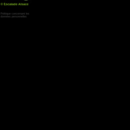
© Escalade Alsace
Yann Corby
Politique concernant les
données personnelles