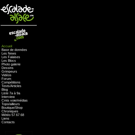
Accueil
Base de données
Les News
Les Falaises
Les Blocs
Photo galerie
Dessins
Grimpeurs
Vidéos
Forum
Compétitions
Tests
/
Articles
Blog
Liste 7a à 9a
Interview
Cmts
voie
/
médias
Topo/ailleurs
Boutique
/
Shop
Chroniques
Météo
57
.
67
.
68
Liens
Contacts