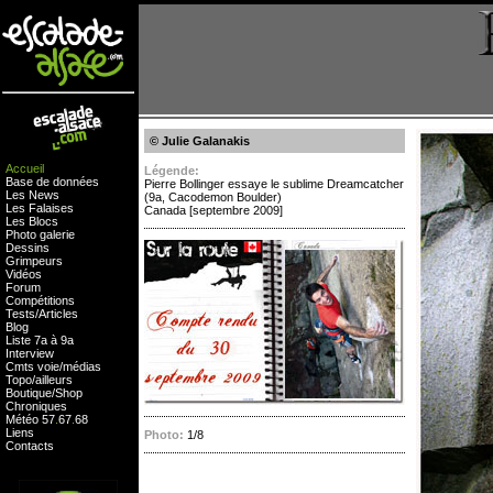
© Julie Galanakis
Accueil
Légende:
Base de données
Pierre Bollinger essaye le sublime Dreamcatcher
Les News
(9a, Cacodemon Boulder)
Les Falaises
Canada [septembre 2009]
Les Blocs
Photo galerie
Dessins
Grimpeurs
Vidéos
Forum
Compétitions
Tests
/
Articles
Blog
Liste 7a à 9a
Interview
Cmts
voie
/
médias
Topo/ailleurs
Boutique
/
Shop
Chroniques
Météo
57
.
67
.
68
Liens
Photo:
1/8
Contacts