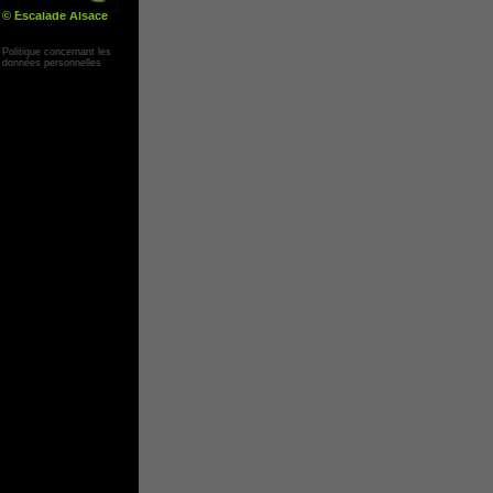
© Escalade Alsace
Yann Corby
Politique concernant les
données personnelles