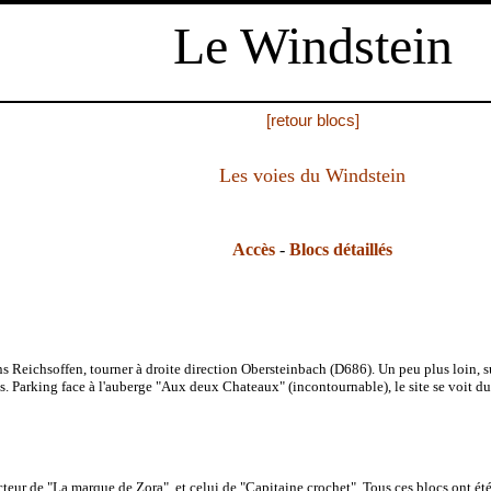
Le Windstein
[retour blocs]
Les voies du Windstein
Accès
-
Blocs détaillés
Reichsoffen, tourner à droite direction Obersteinbach (D686). Un peu plus loin, su
s. Parking face à l'auberge "Aux deux Chateaux" (incontournable), le site se voit du
teur de "La marque de Zora", et celui de "Capitaine crochet". Tous ces blocs ont été