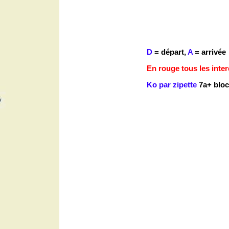
D
= départ,
A
= arrivée
En rouge tous les inter
Ko par zipette
7a+ bloc