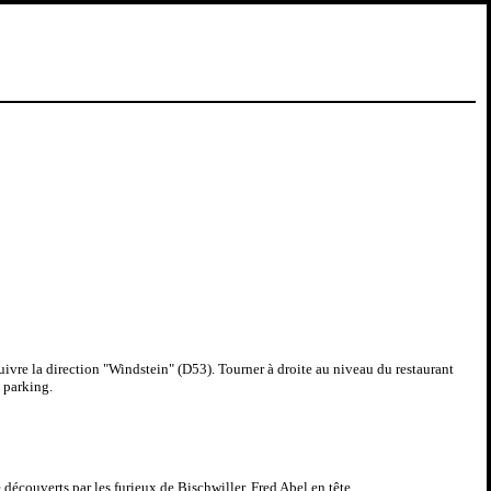
ivre la direction "Windstein" (D53). Tourner à droite au niveau du restaurant
 parking.
 découverts par les furieux de Bischwiller, Fred Abel en tête.