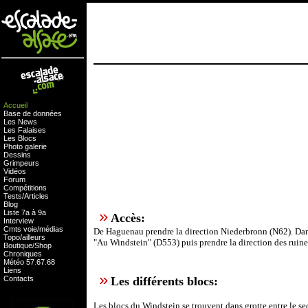
Accueil
Base de données
Les News
Les Falaises
Les Blocs
Photo galerie
Dessins
Grimpeurs
Vidéos
Forum
Compétitions
Tests
/
Articles
Blog
»
Liste 7a à 9a
Accès:
Interview
Cmts
voie
/
médias
De Haguenau prendre la direction Niederbronn (N62). Dans 
Topo/ailleurs
"Au Windstein" (D553) puis prendre la direction des ruine
Boutique
/
Shop
Chroniques
Météo
57
.
67
.
68
Liens
»
Contacts
Les différents blocs:
Les blocs du Windstein se trouvent dans grotte entre le sec