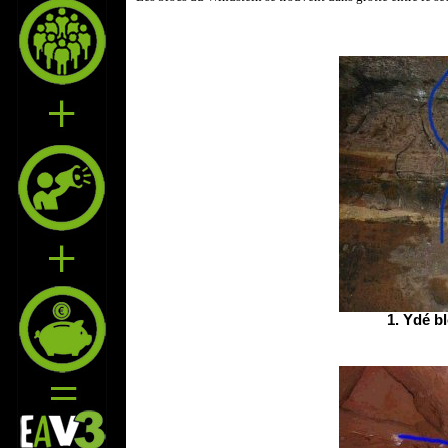
1. Ydé b