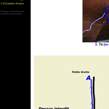
© Escalade Alsace
Yann Corby
Politique concernant les
données personnelles
3
. 7a
(en