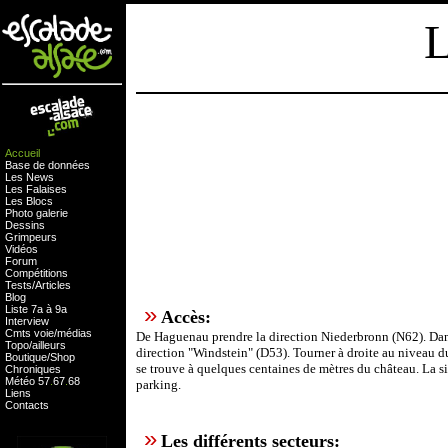
L
Accueil
Base de données
Les News
Les Falaises
Les Blocs
Photo galerie
Dessins
Grimpeurs
Vidéos
Forum
Compétitions
Tests
/
Articles
Blog
»
Liste 7a à 9a
Accès:
Interview
Cmts
voie
/
médias
De Haguenau prendre la direction Niederbronn (N62). Dans 
Topo/ailleurs
direction "Windstein" (D53). Tourner à droite au niveau 
Boutique
/
Shop
se trouve à quelques centaines de mètres du château. La s
Chroniques
Météo
57
.
67
.
68
parking.
Liens
Contacts
»
Les différents secteurs: