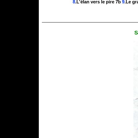
8
.L'élan vers le pire 7b
9
.Le gr
S