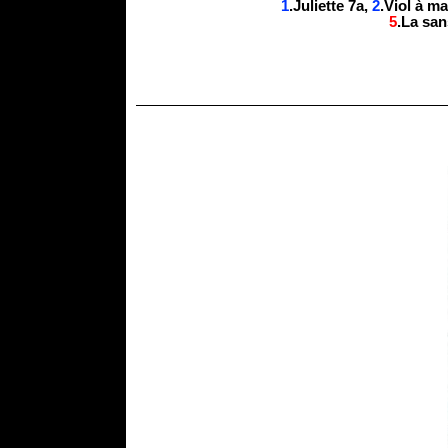
1
.Juliette 7a,
2
.Viol à m
5
.La sa