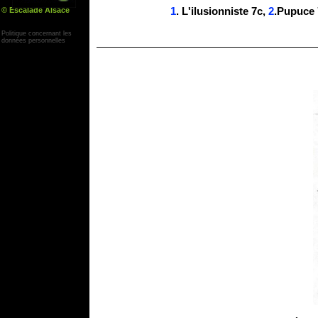
© Escalade Alsace
1
. L'ilusionniste 7c,
2
.Pupuce
Yann Corby
Politique concernant les
données personnelles