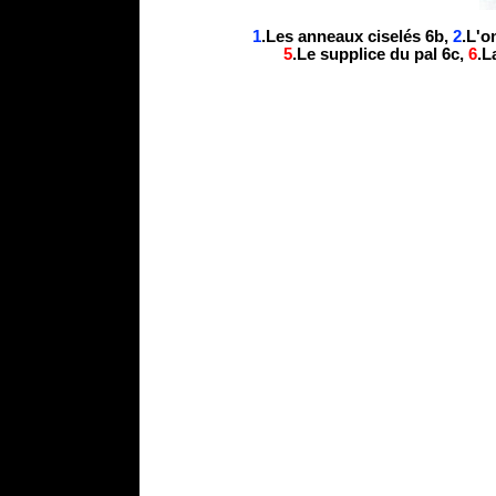
1
.Les anneaux ciselés 6b,
2
.L'o
5
.Le supplice du pal 6c,
6
.L