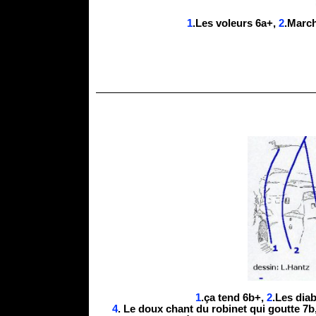
1
.Les voleurs 6a+,
2
.March
1
.ça tend 6b+,
2
.Les dia
4
. Le doux chant du robinet qui goutte 7b