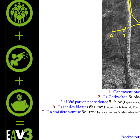
1
:
Contravention
2
:
Le Corbychon
6a bloc
3
:
L'été part en pente douce
5+ bloc (
Départ assis,
A
:
Les toiles filantes
6b+ trav (
Départ sur le feuillet, Trav 
C
:
La croisière s'amuse
6c+ trav' (
aller-retour des "voiles vibrantes
Accès voir