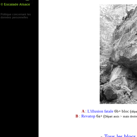
© Escalade Alsace
Yann Corby
Politique concernant les
données personnelles
A
:
L'illusion fatale
6b+ bloc (
dépar
B
:
Revatop
6a+ (
Départ assis > main droite
Tous les blocs
»