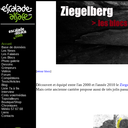
Accueil
Base de données
Les News
Les Falaises
Les Blocs
Photo galerie
Dessins
Grimpeurs
Vidéos
[
retour blocs
]
Forum
Compétitions
Tests
/
Articles
Découvert et équipé entre l'an 2000 et l'année 2010 le
Zieg
Blog
Liste 7a à 9a
Mais cette ancienne carrière propose aussi de très jolis pass
Interview
Cmts
voie
/
médias
Topo/ailleurs
Boutique
/
Shop
Chroniques
Météo
57
.
67
.
68
Liens
Contacts