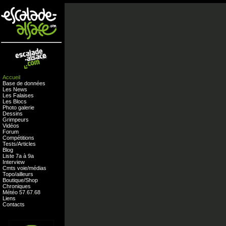
Accueil
Base de données
Les News
Les Falaises
Les Blocs
Photo galerie
Dessins
Grimpeurs
Vidéos
Forum
Compétitions
Tests
/
Articles
Blog
Liste 7a à 9a
Interview
Cmts
voie
/
médias
Topo/ailleurs
Boutique
/
Shop
Chroniques
Météo
57
.
67
.
68
Liens
Contacts