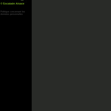
© Escalade Alsace
Yann Corby
Politique concernant les
données personnelles