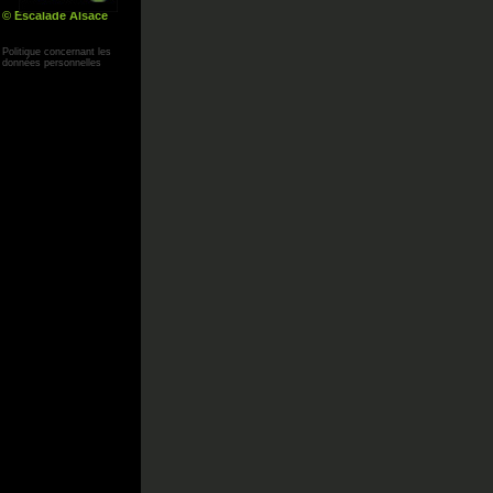
© Escalade Alsace
Yann Corby
Politique concernant les
données personnelles