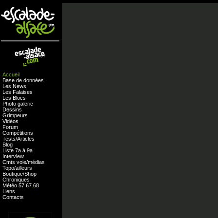
Accueil
Base de données
Les News
Les Falaises
Les Blocs
Photo galerie
Dessins
Grimpeurs
Vidéos
Forum
Compétitions
Tests
/
Articles
Blog
Liste 7a à 9a
Interview
Cmts
voie
/
médias
Topo/ailleurs
Boutique
/
Shop
Chroniques
Météo
57
.
67
.
68
Liens
Contacts