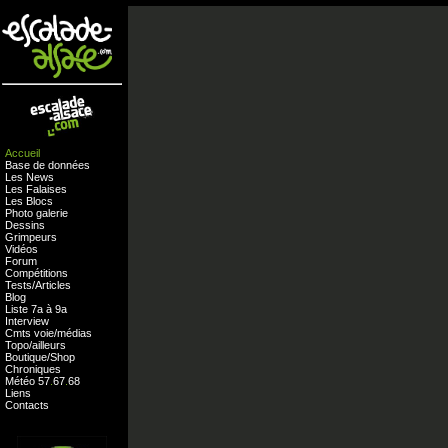
Accueil
Base de données
Les News
Les Falaises
Les Blocs
Photo galerie
Dessins
Grimpeurs
Vidéos
Forum
Compétitions
Tests
/
Articles
Blog
Liste 7a à 9a
Interview
Cmts
voie
/
médias
Topo/ailleurs
Boutique
/
Shop
Chroniques
Météo
57
.
67
.
68
Liens
Contacts