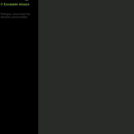
© Escalade Alsace
Yann Corby
Politique concernant les
données personnelles