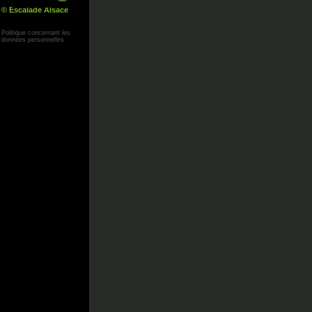
© Escalade Alsace
Yann Corby
Politique concernant les
données personnelles