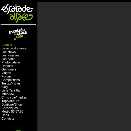
Accueil
Base de données
Les News
Les Falaises
Les Blocs
Photo galerie
Dessins
Grimpeurs
Vidéos
Forum
Compétitions
Tests
/
Articles
Blog
Liste 7a à 9a
Interview
Cmts
voie
/
médias
Topo/ailleurs
Boutique
/
Shop
Chroniques
Météo
57
.
67
.
68
Liens
Contacts