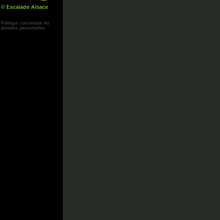
© Escalade Alsace
Yann Corby
Politique concernant les
données personnelles