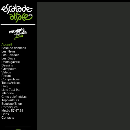
Accueil
Base de données
Les News
Les Falaises
Les Blocs
Photo galerie
Dessins
Grimpeurs
Vidéos
Forum
Compétitions
Tests
/
Articles
Blog
Liste 7a à 9a
Interview
Cmts
voie
/
médias
Topo/ailleurs
Boutique
/
Shop
Chroniques
Météo
57
.
67
.
68
Liens
Contacts