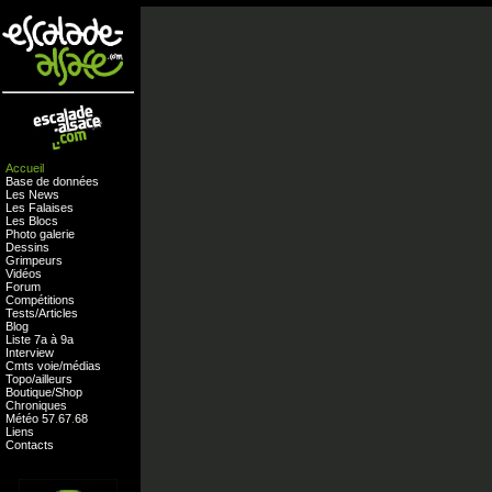
Accueil
Base de données
Les News
Les Falaises
Les Blocs
Photo galerie
Dessins
Grimpeurs
Vidéos
Forum
Compétitions
Tests
/
Articles
Blog
Liste 7a à 9a
Interview
Cmts
voie
/
médias
Topo/ailleurs
Boutique
/
Shop
Chroniques
Météo
57
.
67
.
68
Liens
Contacts