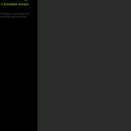
© Escalade Alsace
Yann Corby
Politique concernant les
données personnelles