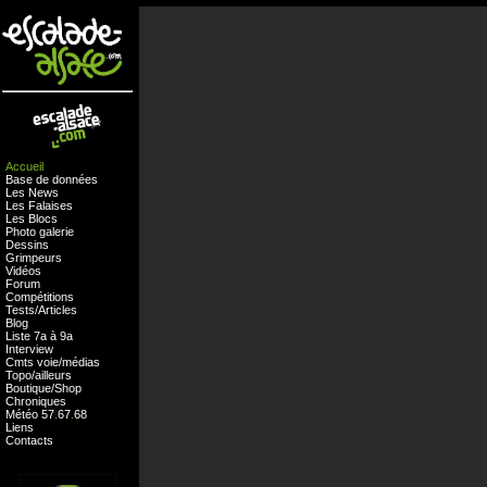
Accueil
Base de données
Les News
Les Falaises
Les Blocs
Photo galerie
Dessins
Grimpeurs
Vidéos
Forum
Compétitions
Tests
/
Articles
Blog
Liste 7a à 9a
Interview
Cmts
voie
/
médias
Topo/ailleurs
Boutique
/
Shop
Chroniques
Météo
57
.
67
.
68
Liens
Contacts