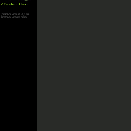
© Escalade Alsace
Yann Corby
Politique concernant les
données personnelles