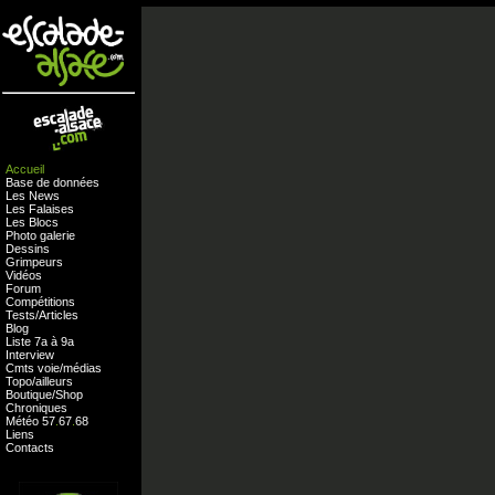
Accueil
Base de données
Les News
Les Falaises
Les Blocs
Photo galerie
Dessins
Grimpeurs
Vidéos
Forum
Compétitions
Tests
/
Articles
Blog
Liste 7a à 9a
Interview
Cmts
voie
/
médias
Topo/ailleurs
Boutique
/
Shop
Chroniques
Météo
57
.
67
.
68
Liens
Contacts