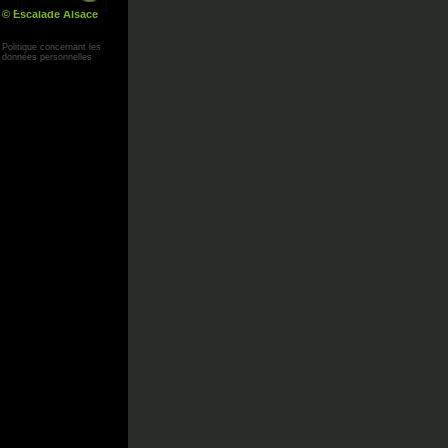
© Escalade Alsace
Yann Corby
Politique concernant les
données personnelles