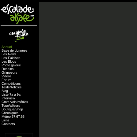
Accueil
Base de données
Les News
Les Falaises
Les Blocs
Photo galerie
Dessins
Grimpeurs
Vidéos
Forum
Compétitions
Tests
/
Articles
Blog
Liste 7a à 9a
Interview
Cmts
voie
/
médias
Topo/ailleurs
Boutique
/
Shop
Chroniques
Météo
57
.
67
.
68
Liens
Contacts