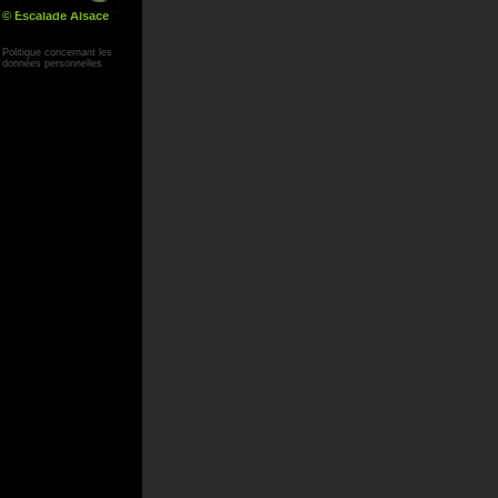
© Escalade Alsace
Yann Corby
Politique concernant les
données personnelles