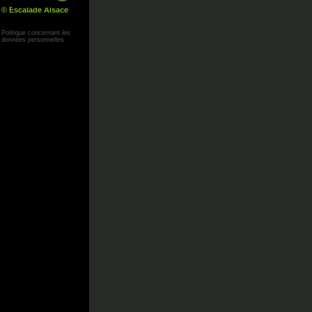
© Escalade Alsace
Yann Corby
Politique concernant les
données personnelles