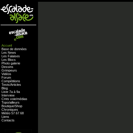
Accueil
Base de données
Les News
Les Falaises
Les Blocs
Photo galerie
Dessins
Grimpeurs
Vidéos
Forum
Compétitions
Tests
/
Articles
Blog
Liste 7a à 9a
Interview
Cmts
voie
/
médias
Topo/ailleurs
Boutique
/
Shop
Chroniques
Météo
57
.
67
.
68
Liens
Contacts