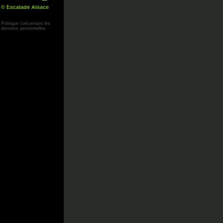
© Escalade Alsace
Yann Corby
Politique concernant les
données personnelles