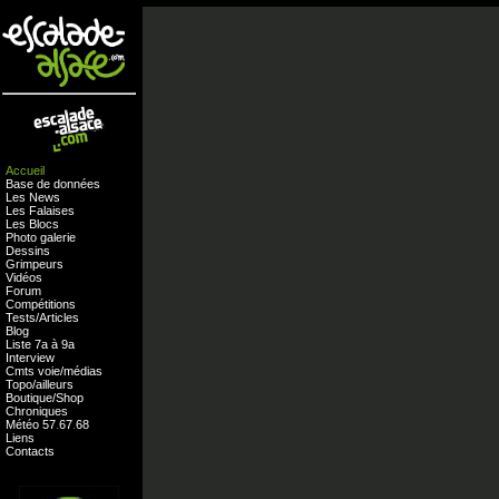
Accueil
Base de données
Les News
Les Falaises
Les Blocs
Photo galerie
Dessins
Grimpeurs
Vidéos
Forum
Compétitions
Tests
/
Articles
Blog
Liste 7a à 9a
Interview
Cmts
voie
/
médias
Topo/ailleurs
Boutique
/
Shop
Chroniques
Météo
57
.
67
.
68
Liens
Contacts