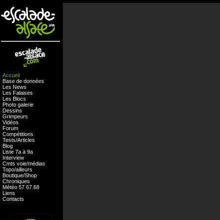
Accueil
Base de données
Les News
Les Falaises
Les Blocs
Photo galerie
Dessins
Grimpeurs
Vidéos
Forum
Compétitions
Tests
/
Articles
Blog
Liste 7a à 9a
Interview
Cmts
voie
/
médias
Topo/ailleurs
Boutique
/
Shop
Chroniques
Météo
57
.
67
.
68
Liens
Contacts