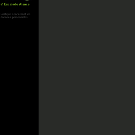
© Escalade Alsace
Yann Corby
Politique concernant les
données personnelles