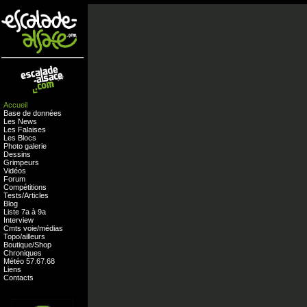
Accueil
Base de données
Les News
Les Falaises
Les Blocs
Photo galerie
Dessins
Grimpeurs
Vidéos
Forum
Compétitions
Tests
/
Articles
Blog
Liste 7a à 9a
Interview
Cmts
voie
/
médias
Topo/ailleurs
Boutique
/
Shop
Chroniques
Météo
57
.
67
.
68
Liens
Contacts