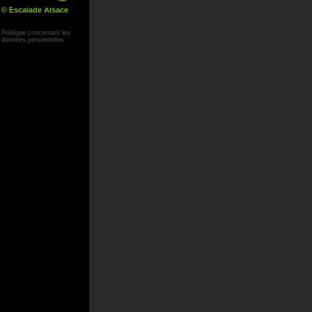
© Escalade Alsace
Yann Corby
Politique concernant les
données personnelles