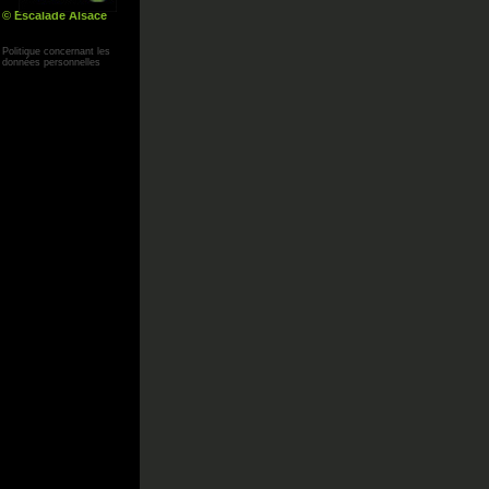
© Escalade Alsace
Yann Corby
Politique concernant les
données personnelles