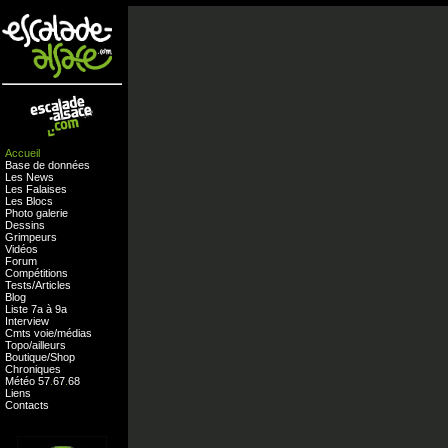
Accueil
Base de données
Les News
Les Falaises
Les Blocs
Photo galerie
Dessins
Grimpeurs
Vidéos
Forum
Compétitions
Tests
/
Articles
Blog
Liste 7a à 9a
Interview
Cmts
voie
/
médias
Topo/ailleurs
Boutique
/
Shop
Chroniques
Météo
57
.
67
.
68
Liens
Contacts