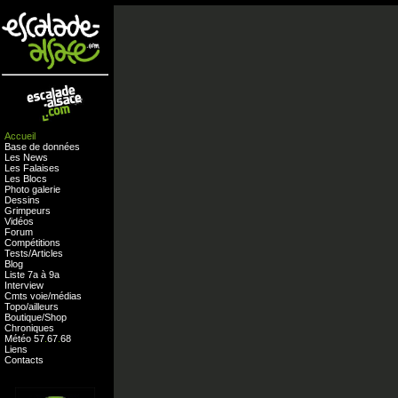
Accueil
Base de données
Les News
Les Falaises
Les Blocs
Photo galerie
Dessins
Grimpeurs
Vidéos
Forum
Compétitions
Tests
/
Articles
Blog
Liste 7a à 9a
Interview
Cmts
voie
/
médias
Topo/ailleurs
Boutique
/
Shop
Chroniques
Météo
57
.
67
.
68
Liens
Contacts