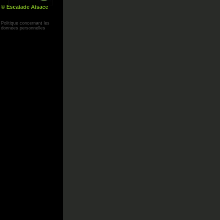
© Escalade Alsace
Yann Corby
Politique concernant les
données personnelles