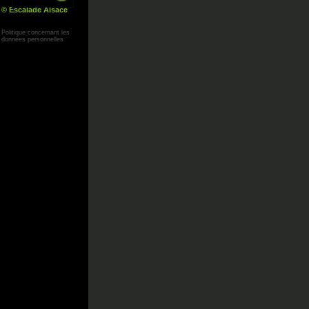
© Escalade Alsace
Yann Corby
Politique concernant les
données personnelles