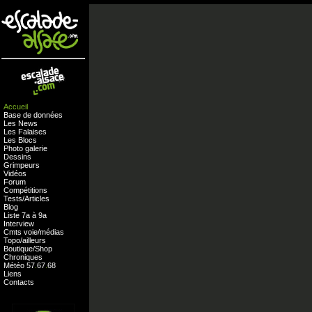
Accueil
Base de données
Les News
Les Falaises
Les Blocs
Photo galerie
Dessins
Grimpeurs
Vidéos
Forum
Compétitions
Tests
/
Articles
Blog
Liste 7a à 9a
Interview
Cmts
voie
/
médias
Topo/ailleurs
Boutique
/
Shop
Chroniques
Météo
57
.
67
.
68
Liens
Contacts