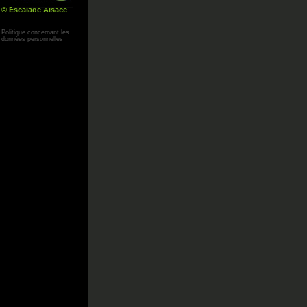
© Escalade Alsace
Yann Corby
Politique concernant les
données personnelles