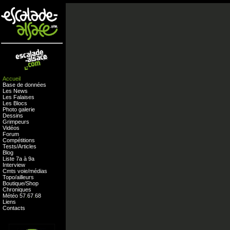
Accueil
Base de données
Les News
Les Falaises
Les Blocs
Photo galerie
Dessins
Grimpeurs
Vidéos
Forum
Compétitions
Tests
/
Articles
Blog
Liste 7a à 9a
Interview
Cmts
voie
/
médias
Topo/ailleurs
Boutique
/
Shop
Chroniques
Météo
57
.
67
.
68
Liens
Contacts