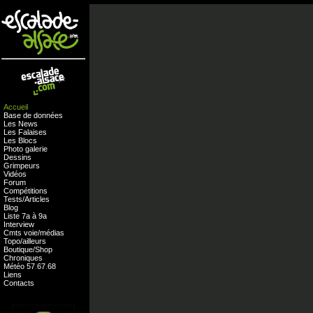
Accueil
Base de données
Les News
Les Falaises
Les Blocs
Photo galerie
Dessins
Grimpeurs
Vidéos
Forum
Compétitions
Tests
/
Articles
Blog
Liste 7a à 9a
Interview
Cmts
voie
/
médias
Topo/ailleurs
Boutique
/
Shop
Chroniques
Météo
57
.
67
.
68
Liens
Contacts