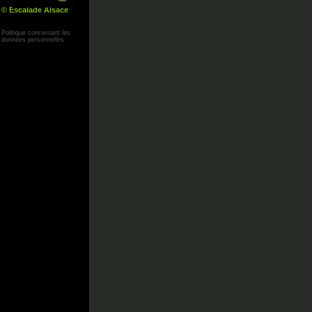
© Escalade Alsace
Yann Corby
Politique concernant les
données personnelles