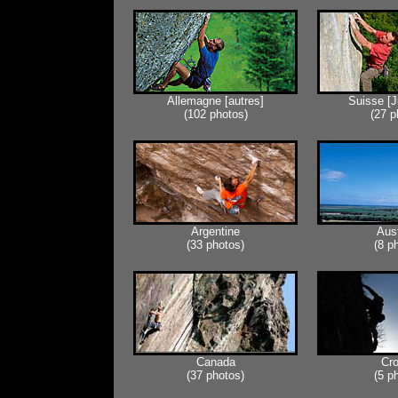
Allemagne [autres]
Suisse [J
(102 photos)
(27 p
Argentine
Aust
(33 photos)
(8 p
Canada
Cro
(37 photos)
(5 p