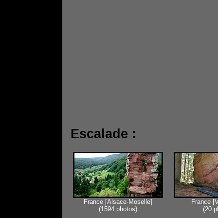
Escalade :
France [Alsace-Moselle]
France [
(1594 photos)
(20 p