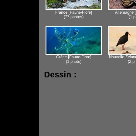
France [Faune-Flore]
Allemagne [
(77 photos)
(1 p
Grèce [Faune-Flore]
Nouvelle Zélan
(1 photo)
(2 p
Dessin :