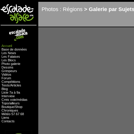
Photos : Régions
> Galerie par Sujet
Accueil
Base de données
Les News
Les Falaises
Les Blocs
Photo galerie
Dessins
Grimpeurs
Vidéos
Forum
Compétitions
Tests
/
Articles
Blog
Liste 7a à 9a
Interview
Cmts
voie
/
médias
Topo/ailleurs
Boutique
/
Shop
Chroniques
Météo
57
.
67
.
68
Liens
Contacts