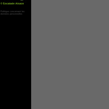
© Escalade Alsace
Yann Corby
Politique concernant les
données personnelles