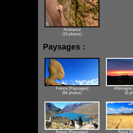
Ambiance
(10 photos)
Paysages :
France [Paysages]
Allemagne
(66 photos)
(5 p
Bolivie [Paysages]
Brésil [