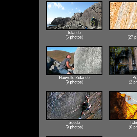
Islande
It
(6 photos)
(27 p
Nouvelle Zélande
Pé
(9 photos)
(2 p
Suède
Tch
(9 photos)
(6 p