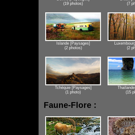
(19 photos)
(7 p
Islande [Paysages]
Luxembourg
(2 photos)
(2 p
Tchéquie [Paysages]
Thaïlande
(1 photo)
(15 p
Faune-Flore :