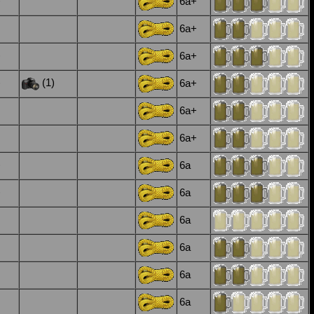
)
6a+
6a+
)
6a+
)
(1)
6a+
6a+
6a+
)
6a
)
6a
6a
6a
6a
6a