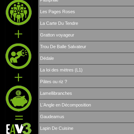
Pasiphaé
Les Pages Roses
La Carte Du Tendre
Gratton voyageur
Trou De Balle Salvateur
Dédale
La loi des mètres (L1)
Pâtes ou riz ?
Lamellibranches
L'Angle en Décomposition
Gaudeamus
Lapin De Cuisine