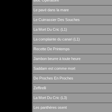
Bloc Opératoire
Le pavé dans la mare
Le Cuirrassier Des Souches
La Mort Du Cric (L1)
La complainte du canari (L1)
Recette De Printemps
Jambon beurre à toute heure
Saddam est comme mort
De Proches En Proches
Zeffirelli
La Mort Du Cric (L3)
Les panthères osent