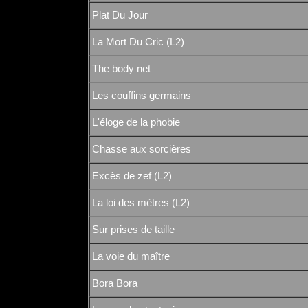
Plat Du Jour
La Mort Du Cric (L2)
The body net
Les couffins germains
L'éloge de la phobie
Chasse aux sorcières
Excès de zef (L2)
La loi des mètres (L2)
Sur prises de taille
La voie du maître
Bora Bora