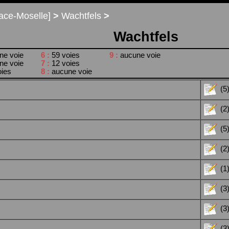
ace-Moselle]
>
Wachtfels
>
Wachtfels
ne voie
6 :
59 voies
9 :
aucune voie
ne voie
7 :
12 voies
oies
8 :
aucune voie
(5
(2
(5
(2
(1
(3
(3
(3