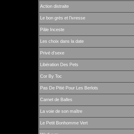
Action distraite
Le bon grès et l'ivresse
Pâle Inceste
Les choix dans la date
Privé d'sexe
Libération Des Pets
Cor By Toc
Pas De Pitié Pour Les Berlots
Carnet de Balles
La voie de son maître
Le Petit Bonhomme Vert