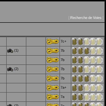
[
Recherche de Voies
]
)
7c+
)
(1)
7b
)
7b
)
(2)
7b
)
7b
)
7a+
)
7a
)
(2)