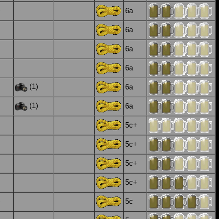
)
6a
6a
6a
6a
(1)
6a
(1)
6a
5c+
5c+
5c+
5c+
)
5c