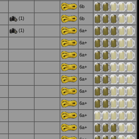
6b
)
(1)
6b
(1)
6a+
6a+
6a+
6a+
6a+
6a+
6a+
6a+
6a+