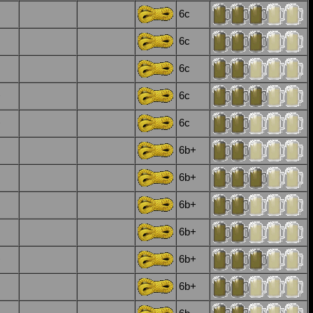
6c
6c
6c
)
6c
)
6c
6b+
6b+
6b+
6b+
)
6b+
6b+