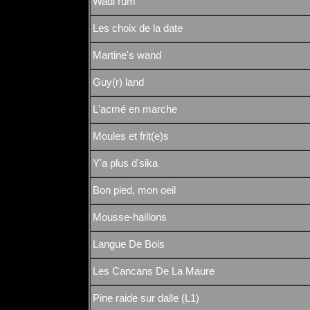
Wadi rum
Les choix de la date
Martine's wand
Guy(r) land
L'acmé en marche
Moules et frit(e)s
Y'a plus d'sika
Bon pied, mon oeil
Mousse-haillons
Langue De Bois
Les Cancans De La Maure
Pine raide sur dalle (L1)