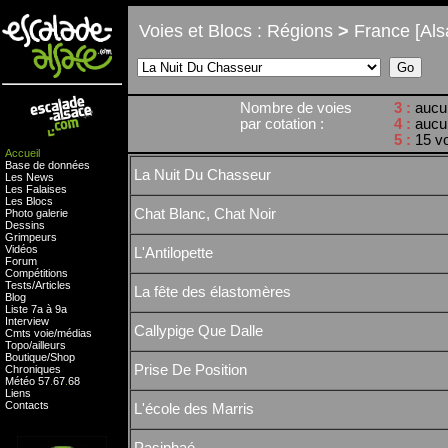
Voies et Blocs : Régions
>
France [Als
Nombre de voies
3 :
aucu
par cotation :
4 :
aucu
5 :
15 v
Accueil
Base de données
La Nuit Du Chasseur
Les News
Les Falaises
Les Blocs
Chat Blanc, Chat Noir
Photo galerie
Dessins
Grimpeurs
Vidéos
L'Antilopette
Forum
Compétitions
Tests
/
Articles
La fête des élastomères
Blog
Liste 7a à 9a
Interview
Callypige Que Dalle
Cmts
voie
/
médias
Topo/ailleurs
Boutique
/
Shop
Prise De Position
Chroniques
Météo
57
.
67
.
68
Liens
Contacts
L'école des Marris