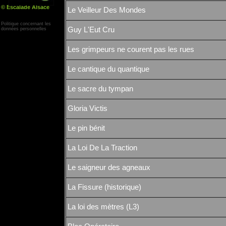
© Escalade Alsace
Le Veilleur Des Mondes
Yann Corby
Politique concernant les
Guy L'Eut Cru
données personnelles
Les grimpeurs ne courent pas les rues
Le cantique du quantique
Le sacre du tympan
Gloria Victis
Le pin bénit
La Loi De La Traction
Le saigneur des agneaux
La Fissure (historique)
La loi des mètres (L3)