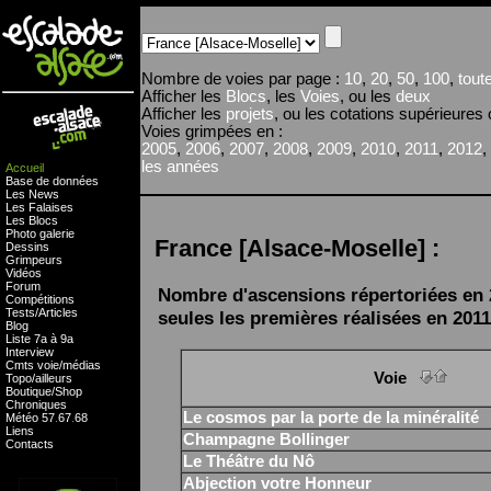
Nombre de voies par page :
10
,
20
,
50
,
100
,
tout
Afficher les
Blocs
, les
Voies
, ou les
deux
Afficher les
projets
, ou les cotations supérieures
Voies grimpées en :
2005
,
2006
,
2007
,
2008
,
2009
,
2010
,
2011
,
2012
,
les années
Accueil
Base de données
Les News
Les Falaises
Les Blocs
Photo galerie
France [Alsace-Moselle] :
Dessins
Grimpeurs
Vidéos
Forum
Nombre d'ascensions répertoriées en 201
Compétitions
Tests
/
Articles
seules les premières réalisées en 2011 
Blog
Liste 7a à 9a
Interview
Cmts
voie
/
médias
Voie
Topo/ailleurs
Boutique
/
Shop
Chroniques
Le cosmos par la porte de la minéralité
Météo
57
.
67
.
68
Liens
Champagne Bollinger
Contacts
Le Théâtre du Nô
Abjection votre Honneur