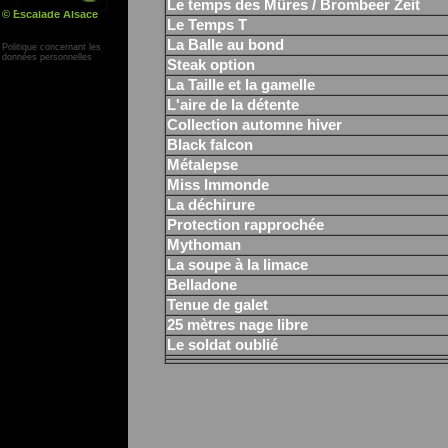
Le temps des Mûres / Brombeer Zeit
© Escalade Alsace
Le Temps T
Yann Corby
La Balle au bond
Politique concernant les
données personnelles
Steak option
La Taille et la gamelle
L'aire de la détente
Collection automne hiver
Black falcon
Métalepse
Miss Immonde
La déchirure
Protection rapprochée
Mythoman
La soupe à la limace
Belladone
Tenue de galet
25 mètres nage libre
Le soldat oublié