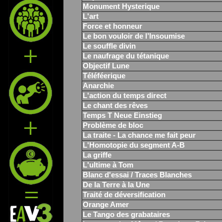
Monument Hysterique
L'art
Force et honneur
Le bon vouloir de l’Insoumise
Le souffle divin
Le naufrage du tétanique
Objectif Lune
Téléféerique
Anarchie
L'action du temps direct
Le chant des rêves
Temps T Neue Einstieg
Problème de bloc
La traite - La chance me fait peur
L'Homotopie du segment A-B
La griffe
L'ultime à Tom
Blanc d'essai / Traces Blanches
De la Terre à la Une
Traité de déversification
Orange Amer
Le Tango des grabataires