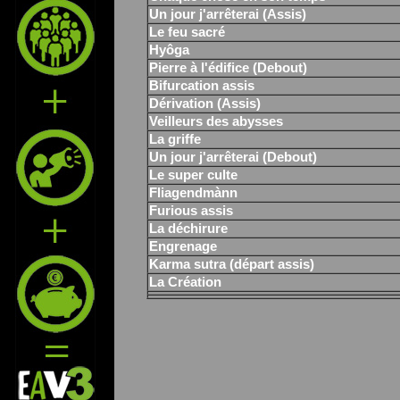
Un jour j'arrêterai (Assis)
Le feu sacré
Hyôga
Pierre à l'édifice (Debout)
Bifurcation assis
Dérivation (Assis)
Veilleurs des abysses
La griffe
Un jour j'arrêterai (Debout)
Le super culte
Fliagendmànn
Furious assis
La déchirure
Engrenage
Karma sutra (départ assis)
La Création