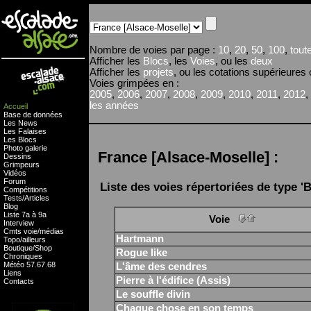
Nombre de voies par page :
10
,
20
,
50
,
100
,
tout
Afficher les
Blocs
, les
Voies
, ou les
deux
Afficher les
projets
, ou les cotations supérieures
Voies grimpées en :
2005
,
2006
,
2007
,
2008
,
2009
,
2010
,
2011
,
2012
,
les années
Accueil
Base de données
Les News
Les Falaises
Les Blocs
Photo galerie
France [Alsace-Moselle] :
Dessins
Grimpeurs
Vidéos
Forum
Liste des voies répertoriées de type 'Blo
Compétitions
Tests
/
Articles
Blog
Liste 7a à 9a
Voie
Interview
Cmts
voie
/
médias
Hartmann
Topo/ailleurs
Boutique
/
Shop
Rogue like
Chroniques
Météo
57
.
67
.
68
L'âme des cendres
Liens
Pierre à l'édifice (Assis)
Contacts
Le souffle divin
Chaque chose en son temps