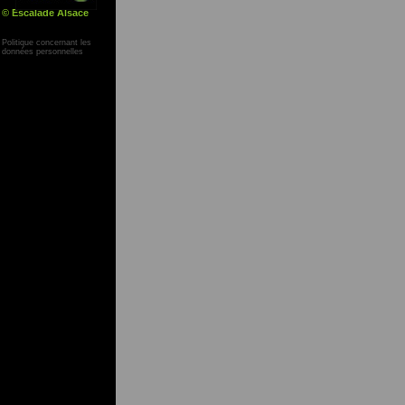
© Escalade Alsace
Yann Corby
Politique concernant les
données personnelles