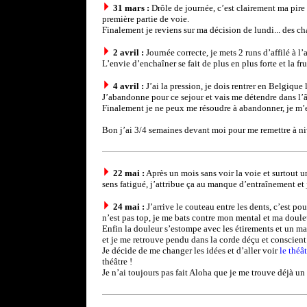
31 mars :
Drôle de journée, c’est clairement ma pire
première partie de voie.
Finalement je reviens sur ma décision de lundi... des ch
2 avril :
Journée correcte, je mets 2 runs d’affilé à l
L’envie d’enchaîner se fait de plus en plus forte et la fru
4 avril :
J’ai la pression, je dois rentrer en Belgiqu
J’abandonne pour ce sejour et vais me détendre dans l’â
Finalement je ne peux me résoudre à abandonner, je m’en 
Bon j’ai 3/4 semaines devant moi pour me remettre à niv
22 mai :
Après un mois sans voir la voie et surtout u
sens fatigué, j’attribue ça au manque d’entraînement et j
24 mai :
J’arrive le couteau entre les dents, c’est p
n’est pas top, je me bats contre mon mental et ma doul
Enfin la douleur s’estompe avec les étirements et un mass
et je me retrouve pendu dans la corde déçu et conscient
Je décide de me changer les idées et d’aller voir
le théâ
théâtre !
Je n’ai toujours pas fait Aloha que je me trouve déjà un 