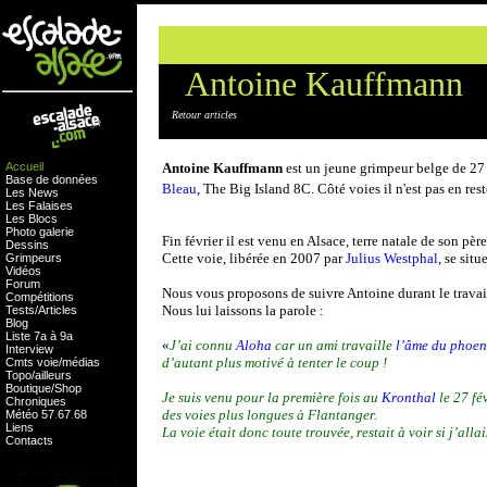
Antoine Kauffmann
Retour articles
Accueil
Antoine Kauffmann
est un jeune grimpeur belge de 27 
Base de données
Bleau
, The Big Island 8C. Côté voies il n'est pas en res
Les News
Les Falaises
Les Blocs
Photo galerie
Fin février il est venu en Alsace, terre natale de son pèr
Dessins
Cette voie, libérée en 2007 par
Julius Westphal
, se sit
Grimpeurs
Vidéos
Forum
Nous vous proposons de suivre Antoine durant le travail
Compétitions
Nous lui laissons la parole :
Tests
/
Articles
Blog
Liste 7a à 9a
«
J’ai connu
Aloha
car un ami travaille
l’âme du phoen
Interview
d’autant plus motivé à tenter le coup !
Cmts
voie
/
médias
Topo/ailleurs
Boutique
/
Shop
Je suis venu pour la première fois au
Kronthal
le 27 fé
Chroniques
des voies plus longues à Flantanger.
Météo
57
.
67
.
68
Liens
La voie était donc toute trouvée, restait à voir si j’alla
Contacts