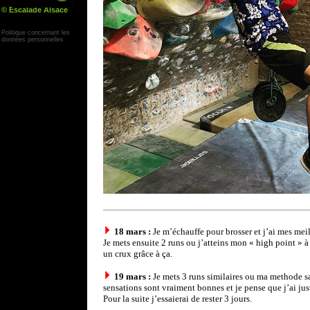
© Escalade Alsace
Yann Corby
Politique concernant les
données personnelles
18 mars :
Je m’échauffe pour brosser et j’ai mes meill
Je mets ensuite 2 runs ou j’atteins mon « high point »
un crux grâce à ça.
19 mars :
Je mets 3 runs similaires ou ma methode sa
sensations sont vraiment bonnes et je pense que j’ai jus
Pour la suite j’essaierai de rester 3 jours.