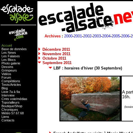
Archives
:
2000
-
2001
-
2002
-
2003
-
2004
-
2005
-
2006
-
2
Accueil
Base de données
Décembre 2011
Les News
Novembre 2011
Les Falaises
Octobre 2011
Les Blocs
Septembre 2011
Photo galerie
Dessins
LBF : horaires d'hiver (30 Septembre)
Grimpeurs
Vidéos
Forum
Compétitions
Tests
/
Articles
Blog
A part
Liste 7a à 9a
Interview
16h.
Cmts
voie
/
médias
Topo/ailleurs
Boutique
/
Shop
(horair
Chroniques
Météo
57
.
67
.
68
Liens
Contacts