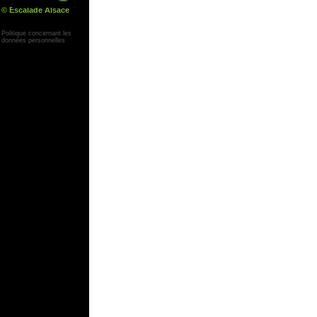
© Escalade Alsace
Yann Corby
Politique concernant les
données personnelles