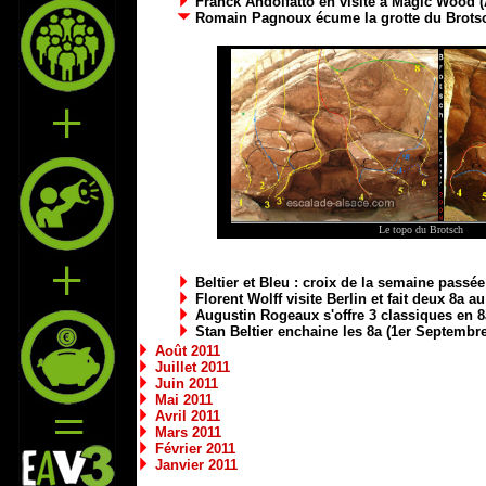
Franck Andolfatto en visite à Magic Wood (
Romain Pagnoux écume la grotte du Brots
Le topo du Brotsch
Beltier et Bleu : croix de la semaine passé
Florent Wolff visite Berlin et fait deux 8a a
Augustin Rogeaux s'offre 3 classiques en 8
Stan Beltier enchaine les 8a (1er Septembre
Août 2011
Juillet 2011
Juin 2011
Mai 2011
Avril 2011
Mars 2011
Février 2011
Janvier 2011