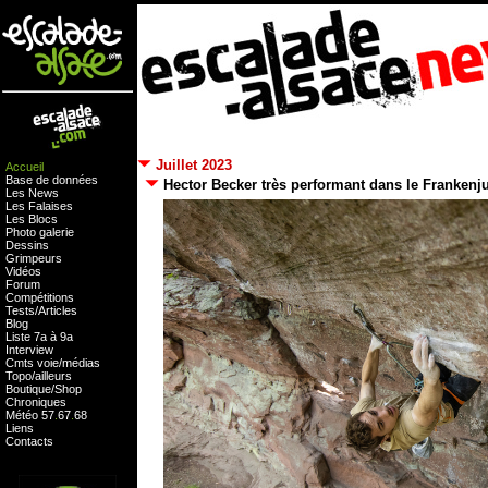
Juillet 2023
Accueil
Base de données
Hector Becker très performant dans le Frankenju
Les News
Les Falaises
Les Blocs
Photo galerie
Dessins
Grimpeurs
Vidéos
Forum
Compétitions
Tests
/
Articles
Blog
Liste 7a à 9a
Interview
Cmts
voie
/
médias
Topo/ailleurs
Boutique
/
Shop
Chroniques
Météo
57
.
67
.
68
Liens
Contacts