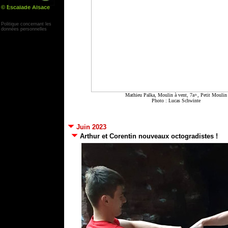
© Escalade Alsace
Yann Corby
Politique concernant les
données personnelles
Mathieu Palka, Moulin à vent, 7a+, Petit Moulin
Photo :
Lucas Schwinte
Juin 2023
Arthur et Corentin nouveaux octogradistes !